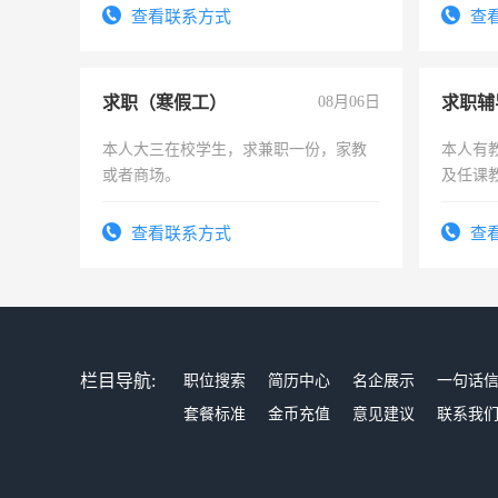
务，财
查看联系方式
查
作
求职（寒假工）
08月06日
求职辅
本人大三在校学生，求兼职一份，家教
本人有
或者商场。
及任课
师，求
查看联系方式
查
栏目导航:
职位搜索
简历中心
名企展示
一句话
套餐标准
金币充值
意见建议
联系我