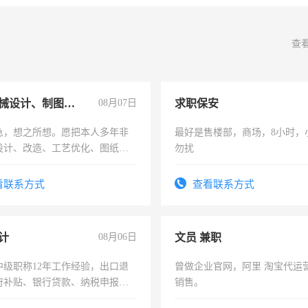
查
兼职机械设计、制图、设备改造
08月07日
求职保安
急，想之所想。愿把本人多年非
最好是售楼部，商场，8小时，
设计、改造、工艺优化、图纸制
勿扰
解的经验与您分享。 真诚合作，
识之士，共享未来。
看联系方式
查看联系方式
计
08月06日
文员 兼职
中级职称12年工作经验，出口退
曾做企业官网，阿里 淘宝代运
府补贴、银行贷款、纳税申报、
销售。
公司策划，设建新账，理乱账业