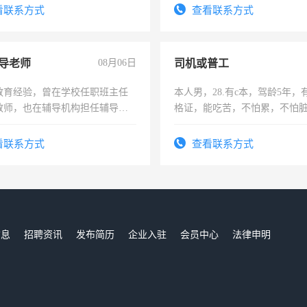
务咨询等业务。欲求兼职会计工
看联系方式
查看联系方式
导老师
08月06日
司机或普工
教育经验，曾在学校任职班主任
本人男，28.有c本，驾龄5年，
教师，也在辅导机构担任辅导教
格证，能吃苦，不怕累，不怕
周一至周五辅导老师的工作
实，需求稳定工作一份，保险
看联系方式
查看联系方式
信息
招聘资讯
发布简历
企业入驻
会员中心
法律申明
们