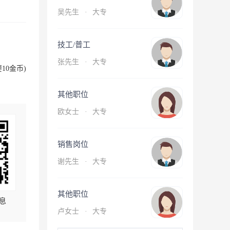
吴先生
·
大专
技工/普工
张先生
·
大专
10金币)
其他职位
欧女士
·
大专
销售岗位
谢先生
·
大专
其他职位
息
卢女士
·
大专