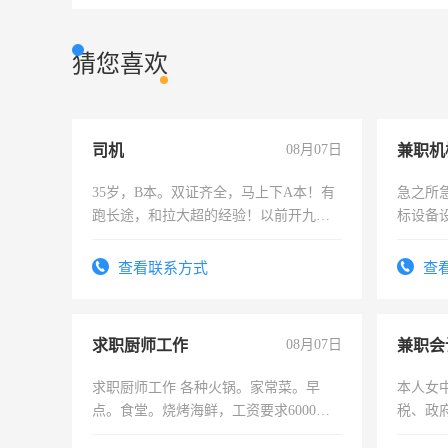
猜您喜欢
司机
08月07日
35岁，B本。双证齐全，马上下A本！有
急之所
跑长途，和拉大超的经验！以前开九米
标设备
六，渣土车
作和分
结识有
查看联系方式
查
求职厨师工作
08月07日
兼职会
求职厨师工作 各种火锅。家常菜。早
本人女
点。食堂。烧烤海鲜，工资要求6000以
税、政
上
为各类