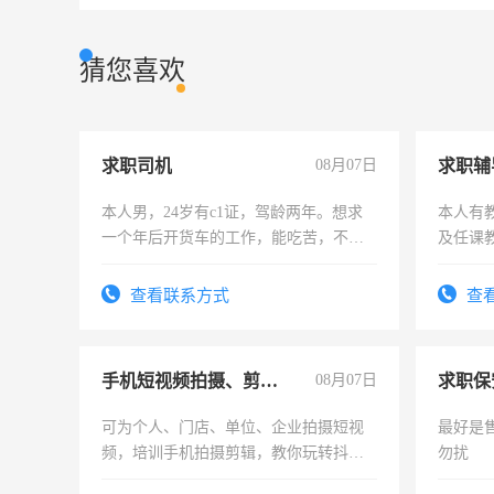
猜您喜欢
求职司机
08月07日
求职辅
本人男，24岁有c1证，驾龄两年。想求
本人有
一个年后开货车的工作，能吃苦，不怕
及任课
加班。
师，求
查看联系方式
查
手机短视频拍摄、剪辑、抖音快手
08月07日
求职保
可为个人、门店、单位、企业拍摄短视
最好是
频，培训手机拍摄剪辑，教你玩转抖音
勿扰
可为个人、门店、单位、企业拍摄短视