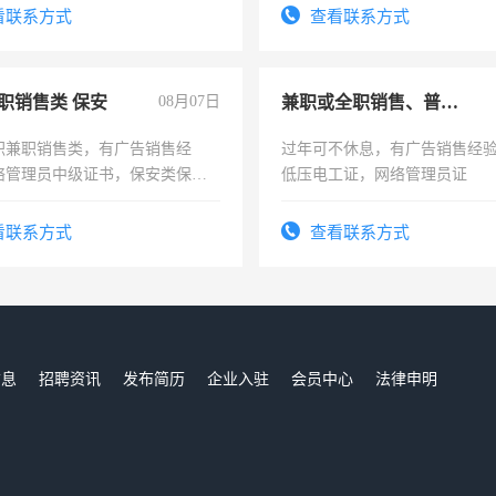
看联系方式
查看联系方式
职销售类 保安
08月07日
兼职或全职销售、普工、维修
职兼职销售类，有广告销售经
过年可不休息，有广告销售经
络管理员中级证书，保安类保安
低压电工证，网络管理员证
形象岗或幼儿园保安，维修水电
压电工证和十几年工作经验
看联系方式
查看联系方式
信息
招聘资讯
发布简历
企业入驻
会员中心
法律申明
们