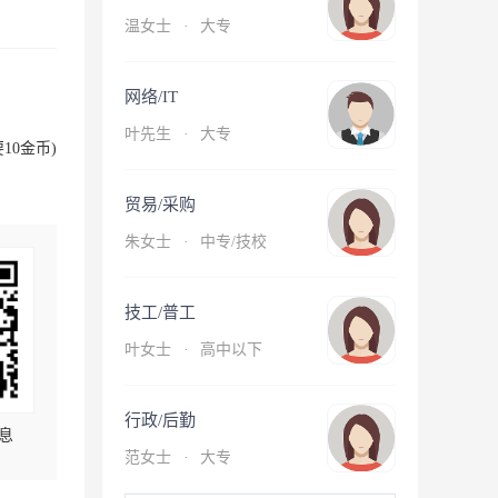
温女士
·
大专
网络/IT
叶先生
·
大专
10金币)
贸易/采购
朱女士
·
中专/技校
技工/普工
叶女士
·
高中以下
行政/后勤
息
范女士
·
大专