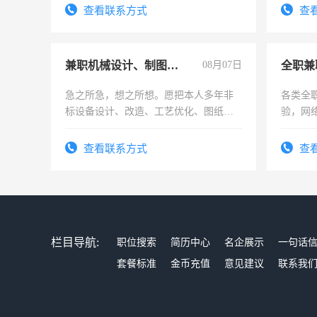
频，培训手机拍摄剪辑，教你玩转抖
查看联系方式
查
音！你也可以成为拍摄达人！你也可以
成为拍摄达人！
兼职机械设计、制图、设备改造
08月07日
全职兼
急之所急，想之所想。愿把本人多年非
各类全
标设备设计、改造、工艺优化、图纸制
验，网
作和分解的经验与您分享。 真诚合作，
队长，
结识有识之士，共享未来。
有高低
查看联系方式
查
栏目导航:
职位搜索
简历中心
名企展示
一句话
套餐标准
金币充值
意见建议
联系我