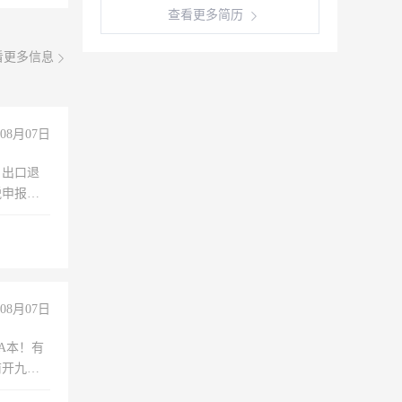
查看更多简历
看更多信息
08月07日
，出口退
税申报、
理乱账业
职会计工
08月07日
A本！有
前开九米