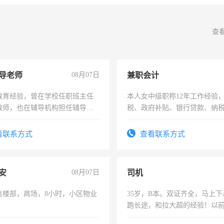
查
导老师
08月07日
兼职会计
教育经验，曾在学校任职班主任
本人女中级职称12年工作经验
教师，也在辅导机构担任辅导教
税、政府补贴、银行贷款、纳
周一至周五辅导老师的工作
为各类公司策划，设建新账，
务，财务咨询等业务。欲求兼
看联系方式
查看联系方式
作
安
08月07日
司机
售楼部，商场，8小时，小区物业
35岁，B本。双证齐全，马上下
跑长途，和拉大超的经验！以
六，渣土车