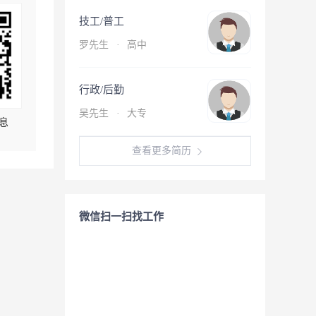
技工/普工
罗先生
·
高中
行政/后勤
吴先生
·
大专
息
查看更多简历
微信扫一扫找工作