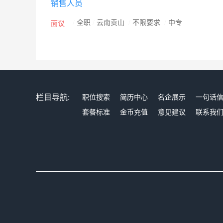
销售人员
/
全职
/
云南贡山
/
不限要求
/
中专
面议
栏目导航:
职位搜索
简历中心
名企展示
一句话
套餐标准
金币充值
意见建议
联系我