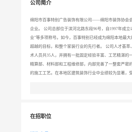
公司简介
绵阳市百事特别广告装饰有限公司——绵阳市装饰协会
企业。 公司总部位于滨河北路东段96号，自1997年成
业”等多项称号。如今，百事特别已经成为绵阳本地最大
超越的目标，和整个家装行业的先行者。 公司人才荟萃
术人员共35人，并拥有一批固定经验丰富、工艺精湛的
精算部、材料部和工程维修部，内部完善了一整套严密
的施工工艺。在本地区建筑装饰行业中业绩较为显著，受
“为己任，百事特别将不断创造新的辉煌。 请主动打电
在招职位