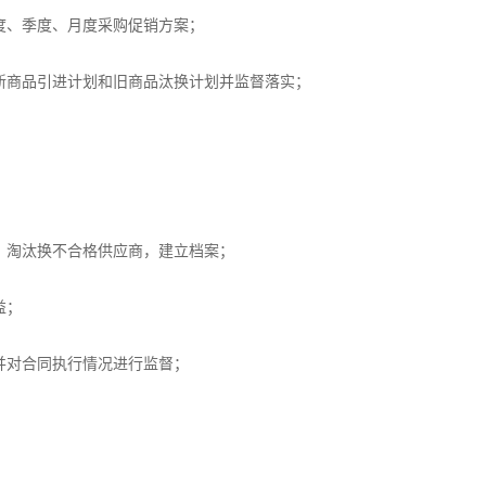
度、季度、月度采购促销方案；
新商品引进计划和旧商品汰换计划并监督落实；
，淘汰换不合格供应商，建立档案；
益；
并对合同执行情况进行监督；