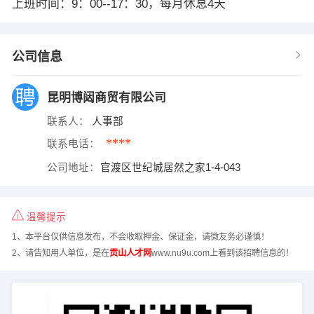
上班时间：9：00--17：30，每月休息4天
公司信息
昆明博闼商贸有限公司
联系人：
人事部
****
联系电话：
公司地址：
官渡区世纪城居然之家1-4-043
温馨提示
1、本平台仅供信息发布，不会收取押金、保证金，请微友务必谨慎！
2、请告知用人单位，是在
贡山人才网
www.nu9u.com上看到该招聘信息的！